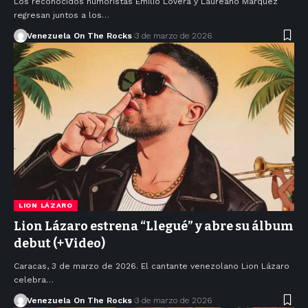
Los reconocidos humoristas Emilio Lovera y Laureano Márquez
regresan juntos a los…
Venezuela On The Rocks
3 de marzo de 2026
LION LÁZARO
Lion Lázaro estrena “Llegué” y abre su álbum
debut (+Video)
Caracas, 3 de marzo de 2026. El cantante venezolano Lion Lázaro
celebra…
Venezuela On The Rocks
3 de marzo de 2026