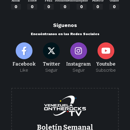
Amar
Triste
Feliz
Somnoliento
Enojado
Muerto
Guiño
0
0
0
0
0
0
0
Síguenos
Encuéntranos en las Redes Sociales
Facebook
Twitter
Instagram
Youtube
Like
Seguir
Seguir
Subscribe
Boletín Semanal