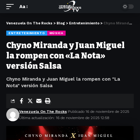
Aa
Venezuela On The Rocks
>
Blog
>
Entretenimiento
>
Chyno Miranda y Juan Miguel la rompen con «La Nota» versión Salsa
ENTRETENIMIENTO
MÚSICA
Chyno Miranda y Juan Miguel
la rompen con «La Nota»
versión Salsa
Chyno Miranda y Juan Miguel la rompen con "La
Nota" versión Salsa
Venezuela On The Rocks
Publicado 16 de noviembre de 2025
Última actualización: 16 de noviembre de 2025 12:58