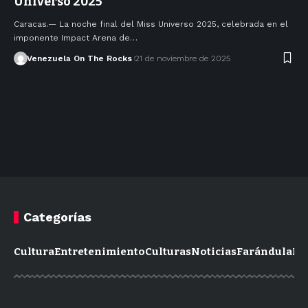
Universo 2025
Caracas.— La noche final del Miss Universo 2025, celebrada en el
imponente Impact Arena de…
Venezuela On The Rocks
21 de noviembre de 2025
Categorías
Cultura
Entretenimiento
Culturas
Noticias
Farándula
Mo