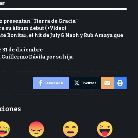
ar
 presentan “Tierra de Gracia”
re su álbum debut (+Video)
te Bonita», el hit de July & Naoh y Rub Amaya que
e 31 de diciembre
Guillermo Dávila por su hija
Facebook
Twitter
ciones