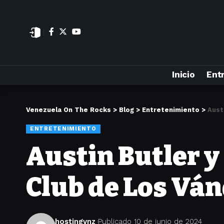
Inicio
Ent
Venezuela On The Rocks
>
Blog
>
Entretenimiento
>
Aust
ENTRETENIMIENTO
Austin Butler 
Club de Los Vá
hostingvnz
Publicado 10 de junio de 2024