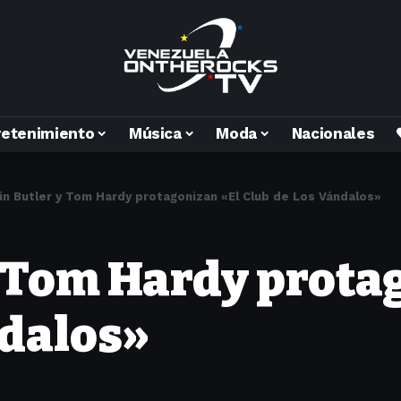
retenimiento
Música
Moda
Nacionales
in Butler y Tom Hardy protagonizan «El Club de Los Vándalos»
y Tom Hardy prota
ndalos»