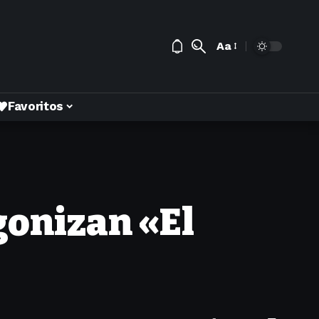
Aa
Favoritos
gonizan «El