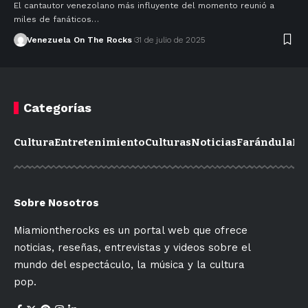
El cantautor venezolano más influyente del momento reunió a
miles de fanáticos…
Venezuela On The Rocks
31 de julio de 2025
Categorías
Cultura
Entretenimiento
Culturas
Noticias
Farándula
Mo
Sobre Nosotros
Miamiontherocks es un portal web que ofrece
noticias, reseñas, entrevistas y videos sobre el
mundo del espectáculo, la música y la cultura
pop.