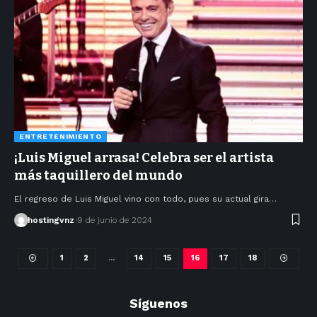
ENTRETENIMIENTO
¡Luis Miguel arrasa! Celebra ser el artista
más taquillero del mundo
El regreso de Luis Miguel vino con todo, pues su actual gira…
hostingvnz
9 de junio de 2024
1
2
…
14
15
16
17
18
Síguenos