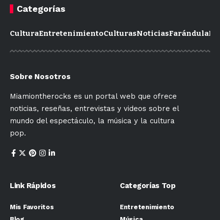
Categorías
Cultura
Entretenimiento
Culturas
Noticias
Farándula
Mo
Sobre Nosotros
Miamiontherocks es un portal web que ofrece
noticias, reseñas, entrevistas y videos sobre el
mundo del espectáculo, la música y la cultura
pop.
Link Rápidos
Categorías Top
Mis Favoritos
Entretenimiento
Blog
Música