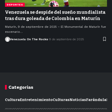
DEPORTES
Venezuela se despide del sueño mundialista
tras dura goleada de Colombia en Maturín
Maturín, 9 de septiembre de 2025 – El Monumental de Maturín fue
escenario…
Venezuela On The Rocks
9 de septiembre de 2025
Categorías
Cultura
Entretenimiento
Culturas
Noticias
Farándula
Mo