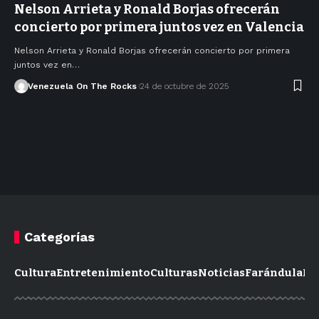
Nelson Arrieta y Ronald Borjas ofrecerán
concierto por primera juntos vez en Valencia
Nelson Arrieta y Ronald Borjas ofrecerán concierto por primera
juntos vez en…
Venezuela On The Rocks
24 de octubre de 2025
Categorías
Cultura
Entretenimiento
Culturas
Noticias
Farándula
Mo