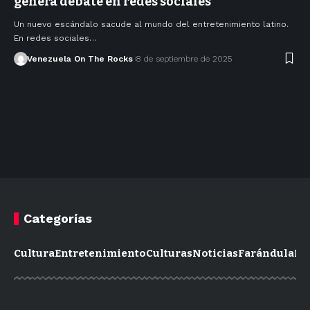
genera debate en redes sociales
Un nuevo escándalo sacude al mundo del entretenimiento latino.
En redes sociales…
Venezuela On The Rocks
8 de septiembre de 2025
Categorías
Cultura
Entretenimiento
Culturas
Noticias
Farándula
Mo