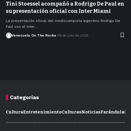
Tini Stoessel acompañó a Rodrigo De Paul en
su presentación oficial con Inter Miami
La presentación oficial del mediocampista argentino Rodrigo De
Paul con el Inter…
Venezuela On The Rocks
26 de julio de 2025
Categorías
Cultura
Entretenimiento
Culturas
Noticias
Farándula
Mo