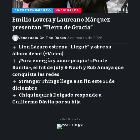
ENTRETENIMIENTO
NACIONALES
Emilio Lovera y Laureano Márquez
presentan “Tierra de Gracia”
Venezuela On The Rocks
3 de marzo de 2026
Lion Lázaro estrena “Llegué” y abre su
álbum debut (+Video)
¡Pura energía y amor propio! «Ponte
Bonita», el hit de July & Naoh y Rub Amaya que
conquista las redes
Stranger Things llega a su fin este 31 de
diciembre
Chiquinquirá Delgado responde a
Guillermo Dávila por su hija
- Publicidad -