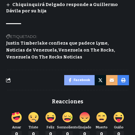
Chiquinquirá Delgado responde a Guillermo
Dávila por su hija
ETIQUETADO:
Justin Timberlake confieza que padece Lyme
Noticias de Venezuela
Venezuela on The Rocks
Venezuela On The Rocks Noticias
Facebook
Reacciones
Amar
Triste
Feliz
Somnoliento
Enojado
Muerto
Guiño
0
0
0
0
0
0
0