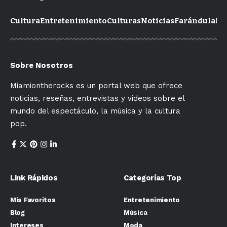
Cultura
Entretenimiento
Culturas
Noticias
Farándula
Mo
Sobre Nosotros
Miamiontherocks es un portal web que ofrece
noticias, reseñas, entrevistas y videos sobre el
mundo del espectáculo, la música y la cultura
pop.
Link Rápidos
Categorías Top
Mis Favoritos
Entretenimiento
Blog
Música
Intereses
Moda