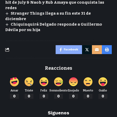
hit de July & Naoh y Rub Amaya que conquista las
redes
Stranger Things llega a su fin este 31 de
diciembre
Chiquinquirá Delgado responde a Guillermo
Dávila por su hija
Facebook
Reacciones
Amar
Triste
Feliz
Somnoliento
Enojado
Muerto
Guiño
0
0
0
0
0
0
0
Síguenos