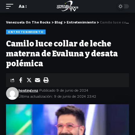
Aa
Venezuela On The Rocks
>
Blog
>
Entretenimiento
>
Camilo luce collar de leche materna de Evaluna y desata polémica
ENTRETENIMIENTO
Camilo luce collar de leche
materna de Evaluna y desata
polémica
hostingvnz
Publicado 9 de junio de 2024
Última actualización: 9 de junio de 2024 23:42